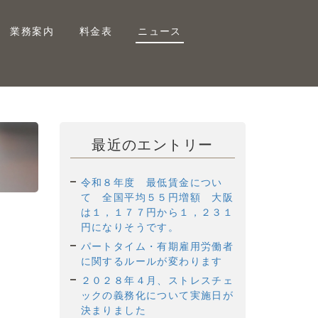
業務案内
料金表
ニュース
最近のエントリー
令和８年度 最低賃金につい
て 全国平均５５円増額 大阪
は１，１７７円から１，２３１
円になりそうです。
パートタイム・有期雇用労働者
に関するルールが変わります
２０２８年４月、ストレスチェ
ックの義務化について実施日が
決まりました